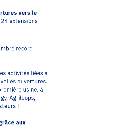
rtures vers le
t 24 extensions
nombre record
es activités liées à
uvelles ouvertures.
première usine, à
gy, Agriloops,
rateurs !
 grâce aux