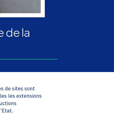
e de la
s de sites sont
les les extensions
ductions
’Etat.