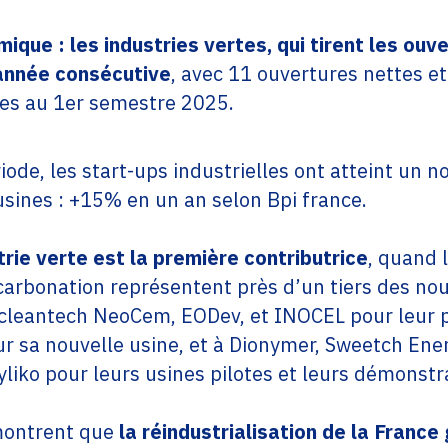
que : les industries vertes, qui tirent les ouve
nnée consécutive
, avec 11 ouvertures nettes e
ites au 1er semestre 2025.
ode, les start-ups industrielles ont atteint un 
usines : +15% en un an selon Bpi france.
strie verte est la première contributrice
, quand l
écarbonation représentent près d’un tiers des no
s cleantech NeoCem, EODev, et INOCEL pour leur 
r sa nouvelle usine, et à Dionymer, Sweetch Ener
yliko pour leurs usines pilotes et leurs démonst
montrent que
la réindustrialisation de la France