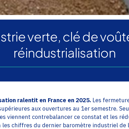
strie verte, clé de voût
réindustrialisation
isation ralentit en France en 2025.
Les fermeture
supérieures aux ouvertures au 1er semestre. Seu
ites viennent contrebalancer ce constat et les ré
n les chiffres du dernier baromètre industriel de l