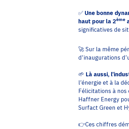
✅
Une bonne dynami
ème
haut pour la 2
a
significatives de s
🚀 Sur la même péri
d’inaugurations d’
🌱
Là aussi, l’indu
l’énergie et à la d
Félicitations à no
Haffner Energy pou
Surfact Green et H
👉Ces chiffres dé